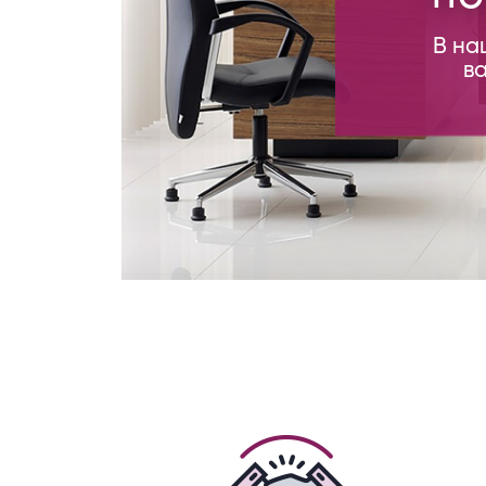
B на
в