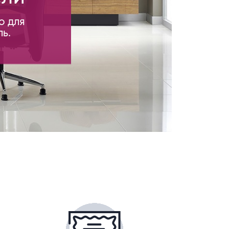
о для
ь.