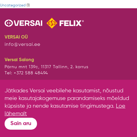
Uncategorized
(1)
VERSAI OÜ
info@versai.ee
Versai Salong
Pärnu mnt 139c, 11317 Tallinn, 2. korrus
Tel: +372 588 48494
Jätkades Versai veebilehe kasutamist, nõustud
meie kasutajakogemuse parandamiseks mõeldud
küpsiste ja nende kasutamise tingimustega.
Loe
lähemalt
Sain aru