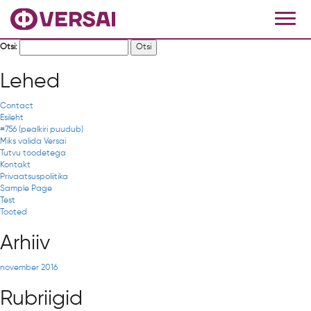
Otsi:
Lehed
Contact
Esileht
#756 (pealkiri puudub)
Miks valida Versai
Tutvu toodetega
Kontakt
Privaatsuspoliitika
Sample Page
Test
Tooted
Arhiiv
november 2016
Rubriigid