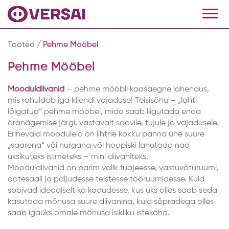
Tooted
/ Pehme Mööbel
Pehme Mööbel
Mooduldiivanid
– pehme mööbli kaasaegne lahendus,
mis rahuldab iga kliendi vajaduse! Teisisõnu – „lahti
lõigatud“ pehme mööbel, mida saab liigutada enda
äranägemise järgi, vastavalt soovile, tujule ja vajadusele.
Erinevaid mooduleid on lihtne kokku panna ühe suure
„saarena“ või nurgana või hoopiski lahutada nad
üksikuteks istmeteks – mini diivaniteks.
Mooduldiivanid on parim valik fuajeesse, vastuvõturuumi,
ootesaali ja paljudesse teistesse tööruumidesse. Kuid
sobivad ideaalselt ka kodudesse, kus üks olles saab seda
kasutada mõnusa suure diivanina, kuid sõpradega olles
saab igaüks omale mõnusa isikliku istekoha.