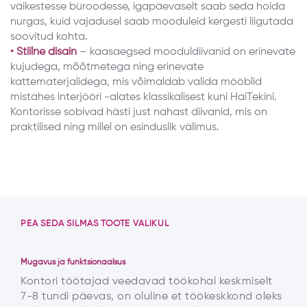
väikestesse büroodesse, igapäevaselt saab seda hoida
nurgas, kuid vajadusel saab mooduleid kergesti liigutada
soovitud kohta.
• Stiilne disain
– kaasaegsed mooduldiivanid on erinevate
kujudega, mõõtmetega ning erinevate
kattematerjalidega, mis võimaldab valida mööblid
mistahes interjööri -alates klassikalisest kuni HaiTekini.
Kontorisse sobivad hästi just nahast diivanid, mis on
praktilised ning millel on esinduslik välimus.
PEA SEDA SILMAS TOOTE VALIKUL
Mugavus ja funktsionaalsus
Kontori töötajad veedavad töökohal keskmiselt
7-8 tundi päevas, on oluline et töökeskkond oleks