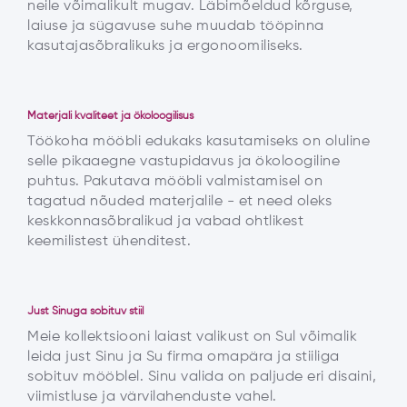
neile võimalikult mugav. Läbimõeldud kõrguse,
laiuse ja sügavuse suhe muudab tööpinna
kasutajasõbralikuks ja ergonoomiliseks.
Materjali kvaliteet ja ökoloogilisus
Töökoha mööbli edukaks kasutamiseks on oluline
selle pikaaegne vastupidavus ja ökoloogiline
puhtus. Pakutava mööbli valmistamisel on
tagatud nõuded materjalile - et need oleks
keskkonnasõbralikud ja vabad ohtlikest
keemilistest ühenditest.
Just Sinuga sobituv stiil
Meie kollektsiooni laiast valikust on Sul võimalik
leida just Sinu ja Su firma omapära ja stiiliga
sobituv mööblel. Sinu valida on paljude eri disaini,
viimistluse ja värvilahenduste vahel.