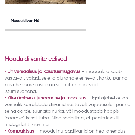
Mooduldiivan M6
Mooduldiivanite eelised
•
Universaalsus ja kasutusmugavus
– mooduleid saab
vastavalt vajadusele ja olukorrale erinevalt kokku panna
kas ühe suure diivanina või mitme erinevad
istumiskohana.
•
Kiire ümberkujundamine ja mobiilsus
– igal ajahetkel on
võimalik korraldada diivanid vastavalt vajadusele- panna
seina äärde, suunata nurka, või moodustada hoopis
“saareke” keset tuba. Ning seda ilma, et peaks kuskilt
midagi lahti kruvima.
• Kompaktsus
– moodul nurgadiivanid on hea lahendus