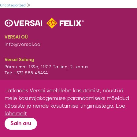
Uncategorized
(1)
VERSAI OÜ
info@versai.ee
Versai Salong
Pärnu mnt 139c, 11317 Tallinn, 2. korrus
Tel: +372 588 48494
Jätkades Versai veebilehe kasutamist, nõustud
meie kasutajakogemuse parandamiseks mõeldud
küpsiste ja nende kasutamise tingimustega.
Loe
lähemalt
Sain aru