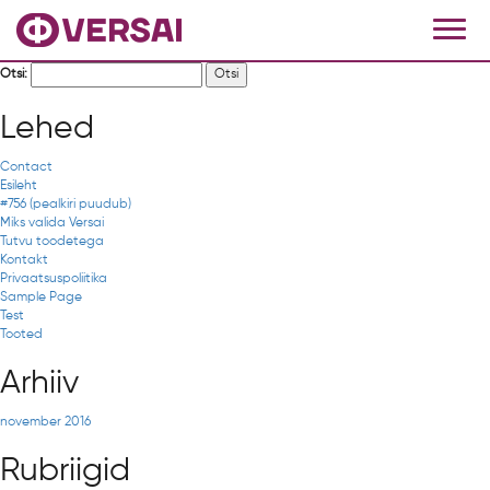
Otsi:
Lehed
Contact
Esileht
#756 (pealkiri puudub)
Miks valida Versai
Tutvu toodetega
Kontakt
Privaatsuspoliitika
Sample Page
Test
Tooted
Arhiiv
november 2016
Rubriigid